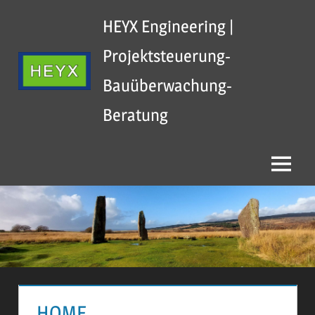
Zum
HEYX Engineering |
Inhalt
springen
Projektsteuerung-
Bauüberwachung-
Beratung
Menu
HOME